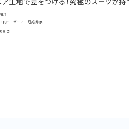
ニア生地で差をつける！究極のスーツが持
紹介
00円~
ゼニア
冠婚葬祭
08.21