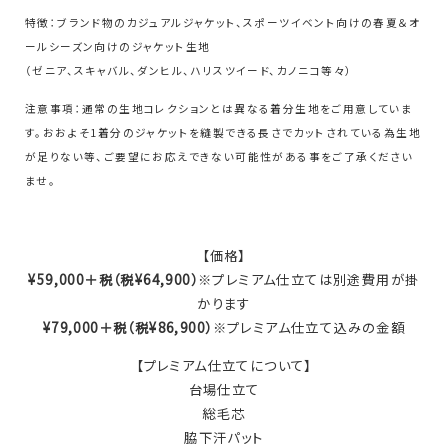
特徴：ブランド物のカジュアルジャケット、スポーツイベント向けの春夏＆オ
ールシーズン向けのジャケット生地
（ゼニア、スキャバル、ダンヒル、ハリスツイード、カノニコ等々）
注意事項：通常の生地コレクションとは異なる着分生地をご用意していま
す。おおよそ1着分のジャケットを縫製できる長さでカットされている為生地
が足りない等、ご要望にお応えできない可能性がある事をご了承ください
ませ。
【価格】
¥59,000＋税（税¥64,900）
※プレミアム仕立ては別途費用が掛
かります
¥79,000＋税（税¥86,900）
※プレミアム仕立て込みの金額
【プレミアム仕立てについて】
台場仕立て
総毛芯
脇下汗パット