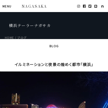
MENU
NAGASAKA
横浜テーラーナガサカ
HOME
ブログ
BLOG
イルミネーションと夜景の煌めく都市「横浜」